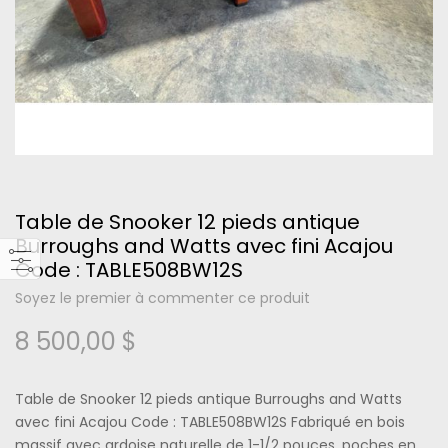
Please type the letters and numbers below
Table de Snooker 12 pieds antique
Burroughs and Watts avec fini Acajou
Code : TABLE508BW12S
Mot de passe oublié ?
Soyez le premier à commenter ce produit
8 500,00 $
Se connecter
Table de Snooker 12 pieds antique Burroughs and Watts
avec fini Acajou Code : TABLE508BW12S Fabriqué en bois
massif avec ardoise naturelle de 1-1/2 pouces, poches en