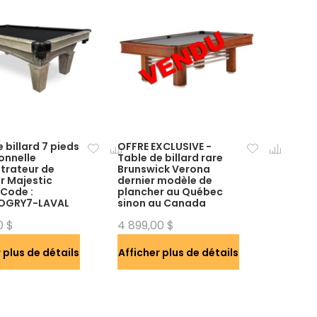
l
e
r
e
d
r
e
d
é
c
r
o
 billard 7 pieds
OFFRE EXCLUSIVE -
onnelle
Table de billard rare
i
trateur de
Brunswick Verona
s
r Majestic
dernier modèle de
s
 Code :
plancher au Québec
OGRY7-LAVAL
sinon au Canada
a
n
0 $
4 899,00 $
t
 plus de détails
Afficher plus de détails