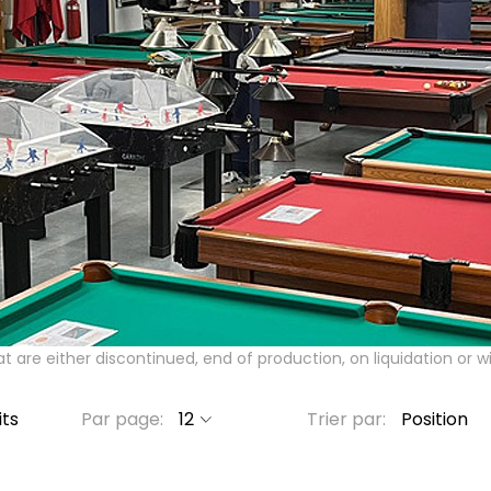
Please type the letters and numbers below
Mot de passe oublié ?
t are either discontinued, end of production, on liquidation or w
Se connecter
ts
Par page
Trier par