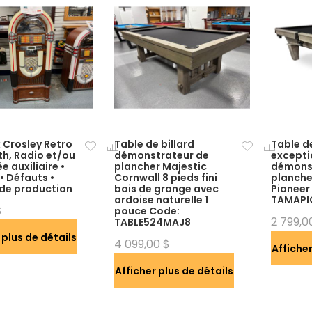
 Crosley Retro
Table de billard
Table de
th, Radio et/ou
démonstrateur de
excepti
e auxiliaire •
plancher Majestic
démons
• Défauts •
Cornwall 8 pieds fini
planche
de production
bois de grange avec
Pioneer
ardoise naturelle 1
TAMAPI
$
pouce Code:
2 799,0
TABLE524MAJ8
 plus de détails
4 099,00 $
Afficher
Afficher plus de détails