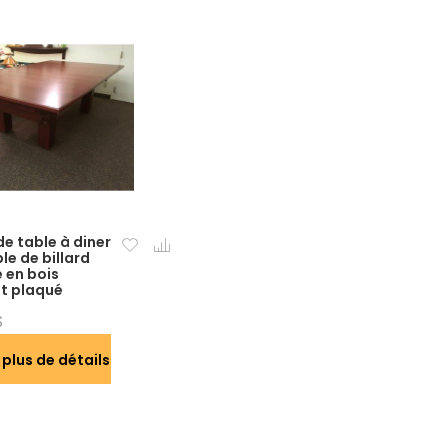
e table à diner
le de billard
 en bois
et plaqué
$
 plus de détails