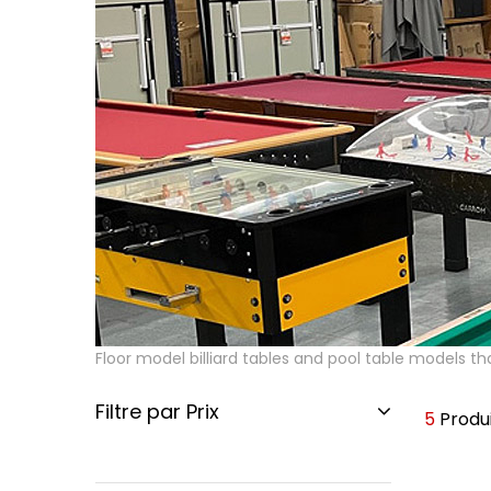
Floor model billiard tables and pool table models tha
Filtre par Prix
5
Produi