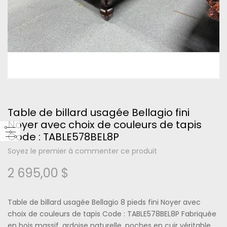
Please type the letters and numbers below
Table de billard usagée Bellagio fini
Noyer avec choix de couleurs de tapis
Code : TABLE578BEL8P
Mot de passe oublié ?
Soyez le premier à commenter ce produit
2 695,00 $
Se connecter
Table de billard usagée Bellagio 8 pieds fini Noyer avec
choix de couleurs de tapis Code : TABLE578BEL8P Fabriquée
en bois massif, ardoise naturelle, poches en cuir véritable