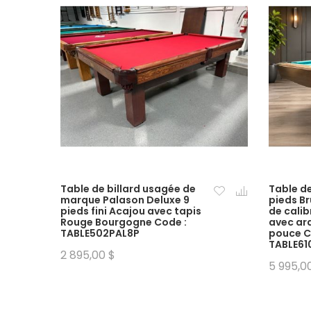
Table de billard usagée de
Table de
marque Palason Deluxe 9
pieds B
pieds fini Acajou avec tapis
de cali
Rouge Bourgogne Code :
avec ard
TABLE502PAL8P
pouce C
TABLE61
2 895,00 $
5 995,0