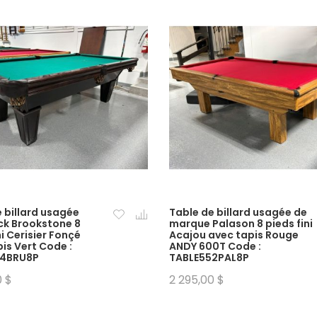
 billard usagée
Table de billard usagée de
ck Brookstone 8
marque Palason 8 pieds fini
ni Cerisier Fonçé
Acajou avec tapis Rouge
is Vert Code :
ANDY 600T Code :
84BRU8P
TABLE552PAL8P
0 $
2 295,00 $