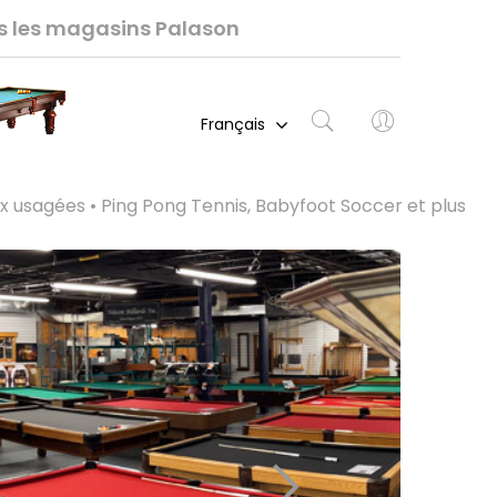
ns les magasins Palason
Français
ux usagées • Ping Pong Tennis, Babyfoot Soccer et plus