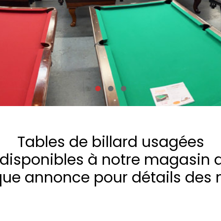
Please type the letters and numbers below
Mot de passe oublié ?
Tables de billard usagées
disponibles à notre magasin 
Se connecter
que annonce pour détails des