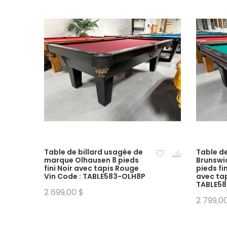
Table de billard usagée de
Table de
marque Olhausen 8 pieds
Brunswi
fini Noir avec tapis Rouge
pieds fi
Vin Code : TABLE583-OLH8P
avec tap
TABLE5
2 699,00 $
2 799,0