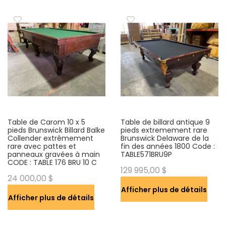
r
o
r
d
r
e
d
é
c
r
o
Table de Carom 10 x 5
Table de billard antique 9
pieds Brunswick Billard Balke
pieds extremement rare
i
Collender extrêmement
Brunswick Delaware de la
s
rare avec pattes et
fin des années 1800 Code :
panneaux gravées à main
s
TABLE571BRU9P
CODE : TABLE 176 BRU 10 C
a
129 995,00 $
24 000,00 $
n
t
Afficher plus de détails
Afficher plus de détails