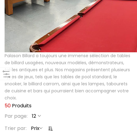
Please type the letters and numbers below
Palason Billard a toujours une immense sélection de tables
de billard usagées, nouveaux modèles, démonstrateurs,
tables antiques et plus. Nos magasins présentent plusieurs
types de jeux, tels que les tables de pool standard, le
Mot de passe oublié ?
snooker, le billiard carrom, ainsi que les lampes, tabourets
de cuisine et bars qui pourraient bien accompagner votre
choix.
Se connecter
50
Produits
Par page
P
Trier par
a