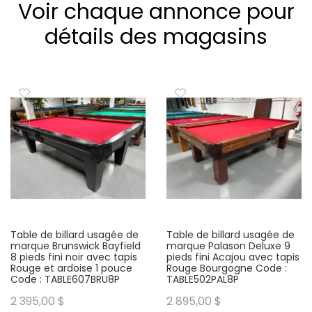
Voir chaque annonce pour
détails des magasins
Please type the letters and numbers below
Mot de passe oublié ?
Table de billard usagée de
Table de billard usagée de
Se connecter
marque Brunswick Bayfield
marque Palason Deluxe 9
8 pieds fini noir avec tapis
pieds fini Acajou avec tapis
Rouge et ardoise 1 pouce
Rouge Bourgogne Code :
Code : TABLE607BRU8P
TABLE502PAL8P
2 395,00 $
2 895,00 $